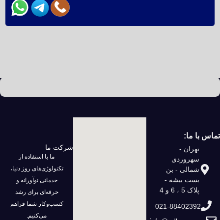
تماس با ما:
شرکت ما
تهران -
ما با استفاده از
سهروردی
تکنولوژی‌های روز دنیا،
شمالی - بن
بست بیشه -
خدماتی نوآورانه و
پلاک 5 ، 6 و 4
حرفه‌ای برای رشد
کسب‌وکار شما فراهم
021-88402392
می‌کنیم.