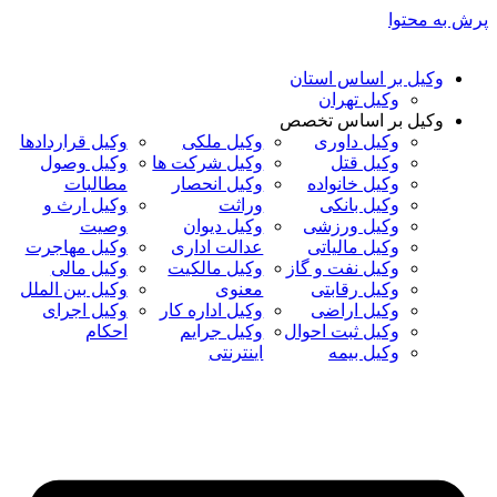
پرش به محتوا
وکیل بر اساس استان
وکیل تهران
وکیل بر اساس تخصص
وکیل داوری
وکیل ملکی
وکیل قراردادها
وکیل قتل
وکیل شرکت ها
وکیل وصول
وکیل خانواده
وکیل انحصار
مطالبات
وکیل بانکی
وراثت
وکیل ارث و
وکیل ورزشی
وکیل دیوان
وصیت
وکیل مالیاتی
عدالت اداری
وکیل مهاجرت
وکیل نفت و گاز
وکیل مالکیت
وکیل مالی
وکیل رقابتی
معنوی
وکیل بین الملل
وکیل اراضی
وکیل اداره کار
وکیل اجرای
وکیل ثبت احوال
وکیل جرایم
احکام
وکیل بیمه
اینترنتی