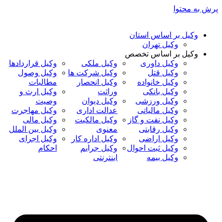
پرش به محتوا
وکیل بر اساس استان
وکیل تهران
وکیل بر اساس تخصص
وکیل داوری
وکیل ملکی
وکیل قراردادها
وکیل قتل
وکیل شرکت ها
وکیل وصول
وکیل خانواده
وکیل انحصار
مطالبات
وکیل بانکی
وراثت
وکیل ارث و
وکیل ورزشی
وکیل دیوان
وصیت
وکیل مالیاتی
عدالت اداری
وکیل مهاجرت
وکیل نفت و گاز
وکیل مالکیت
وکیل مالی
وکیل رقابتی
معنوی
وکیل بین الملل
وکیل اراضی
وکیل اداره کار
وکیل اجرای
وکیل ثبت احوال
وکیل جرایم
احکام
وکیل بیمه
اینترنتی