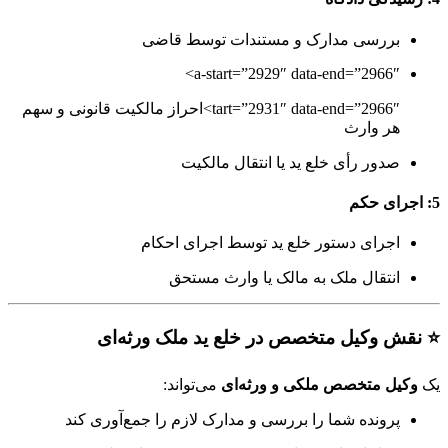
ررسی مدارک و مستندات توسط قاضی
a-start=”2929″ data-end=”2966″
tart=”2931″ data-end=”2966″>احراز مالکیت قانونی و سهم
ر وارث
دور رأی خلع ید یا انتقال مالکیت
جرای دستور خلع ید توسط اجرای احکام
نتقال ملک به مالک یا وارث مستحق
 وکیل متخصص در خلع ید ملک ورثه‌ای
ل متخصص ملکی و ورثه‌ای
می‌تواند:
رونده شما را بررسی و مدارک لازم را جمع‌آوری کند