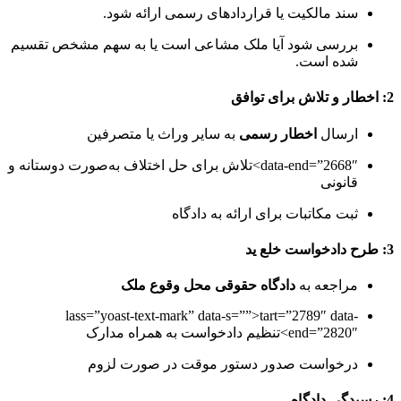
ند مالکیت یا قراردادهای رسمی ارائه شود.
ررسی شود آیا ملک مشاعی است یا به سهم مشخص تقسیم
ده است.
رسال
اخطار رسمی
به سایر وراث یا متصرفین
data-end=”2668″>تلاش برای حل اختلاف به‌صورت دوستانه و
انونی
بت مکاتبات برای ارائه به دادگاه
راجعه به
دادگاه حقوقی محل وقوع ملک
lass=”yoast-text-mark” data-s=””>tart=”2789″ data
end=”2820>تنظیم دادخواست به همراه مدارک
رخواست صدور دستور موقت در صورت لزوم