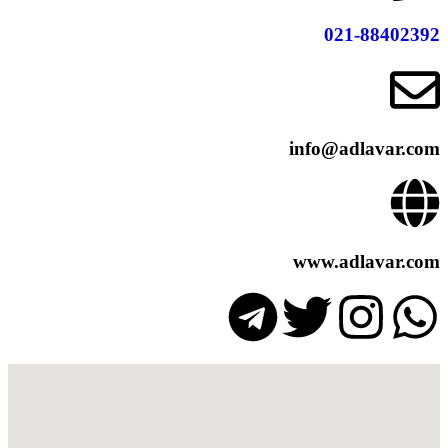
021-884
info@adlava
www.adlava