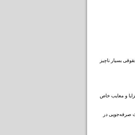
حقوقی بسیار ناچیز
زایا و معایب خاص
ث صرفه‌جویی در