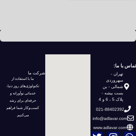
تماس با ما:
شرکت ما
تهران -
ما با استفاده از
سهروردی
تکنولوژی‌های روز دنیا،
شمالی - بن
بست بیشه -
خدماتی نوآورانه و
پلاک 5 ، 6 و 4
حرفه‌ای برای رشد
کسب‌وکار شما فراهم
021-88402392
می‌کنیم.
info@adlavar.com
www.adlavar.com