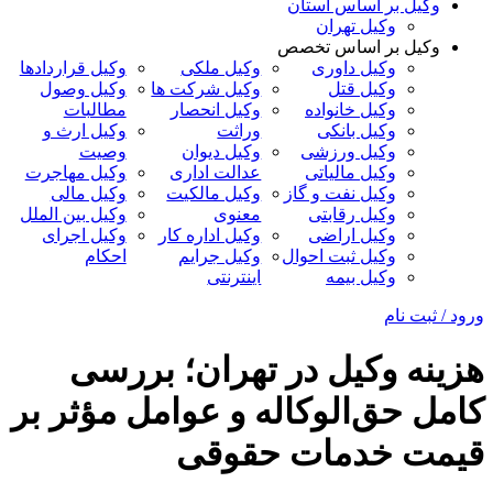
وکیل بر اساس استان
وکیل تهران
وکیل بر اساس تخصص
وکیل داوری
وکیل ملکی
وکیل قراردادها
وکیل قتل
وکیل شرکت ها
وکیل وصول
وکیل خانواده
وکیل انحصار
مطالبات
وکیل بانکی
وراثت
وکیل ارث و
وکیل ورزشی
وکیل دیوان
وصیت
وکیل مالیاتی
عدالت اداری
وکیل مهاجرت
وکیل نفت و گاز
وکیل مالکیت
وکیل مالی
وکیل رقابتی
معنوی
وکیل بین الملل
وکیل اراضی
وکیل اداره کار
وکیل اجرای
وکیل ثبت احوال
وکیل جرایم
احکام
وکیل بیمه
اینترنتی
ورود / ثبت نام
هزینه وکیل در تهران؛ بررسی
کامل حق‌الوکاله و عوامل مؤثر بر
قیمت خدمات حقوقی