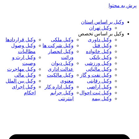
پرش به محتوا
وکیل بر اساس استان
وکیل تهران
وکیل بر اساس تخصص
وکیل داوری
وکیل ملکی
وکیل قراردادها
وکیل قتل
وکیل شرکت ها
وکیل وصول
وکیل خانواده
وکیل انحصار
مطالبات
وکیل بانکی
وراثت
وکیل ارث و
وکیل ورزشی
وکیل دیوان
وصیت
وکیل مالیاتی
عدالت اداری
وکیل مهاجرت
وکیل نفت و گاز
وکیل مالکیت
وکیل مالی
وکیل رقابتی
معنوی
وکیل بین الملل
وکیل اراضی
وکیل اداره کار
وکیل اجرای
وکیل ثبت احوال
وکیل جرایم
احکام
وکیل بیمه
اینترنتی