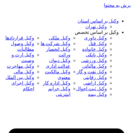
پرش به محتوا
وکیل بر اساس استان
وکیل تهران
وکیل بر اساس تخصص
وکیل داوری
وکیل ملکی
وکیل قراردادها
وکیل قتل
وکیل شرکت ها
وکیل وصول
وکیل خانواده
وکیل انحصار
مطالبات
وکیل بانکی
وراثت
وکیل ارث و
وکیل ورزشی
وکیل دیوان
وصیت
وکیل مالیاتی
عدالت اداری
وکیل مهاجرت
وکیل نفت و گاز
وکیل مالکیت
وکیل مالی
وکیل رقابتی
معنوی
وکیل بین الملل
وکیل اراضی
وکیل اداره کار
وکیل اجرای
وکیل ثبت احوال
وکیل جرایم
احکام
وکیل بیمه
اینترنتی