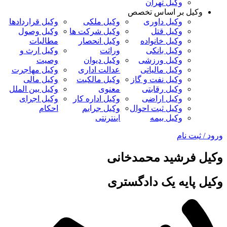
وکیل تهران
وکیل بر اساس تخصص
وکیل داوری
وکیل ملکی
وکیل قراردادها
وکیل قتل
وکیل شرکت ها
وکیل وصول
وکیل خانواده
وکیل انحصار
مطالبات
وکیل بانکی
وراثت
وکیل ارث و
وکیل ورزشی
وکیل دیوان
وصیت
وکیل مالیاتی
عدالت اداری
وکیل مهاجرت
وکیل نفت و گاز
وکیل مالکیت
وکیل مالی
وکیل رقابتی
معنوی
وکیل بین الملل
وکیل اراضی
وکیل اداره کار
وکیل اجرای
وکیل ثبت احوال
وکیل جرایم
احکام
وکیل بیمه
اینترنتی
رود / ثبت نام
کیل فرشید محمدخانی
کیل پایه یک دادگستری