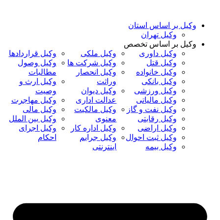
رش
ه
وکیل بر اساس استان
حتوا
وکیل تهران
وکیل بر اساس تخصص
وکیل داوری
وکیل ملکی
وکیل قراردادها
وکیل قتل
وکیل شرکت ها
وکیل وصول
وکیل خانواده
وکیل انحصار
مطالبات
وکیل بانکی
وراثت
وکیل ارث و
وکیل ورزشی
وکیل دیوان
وصیت
وکیل مالیاتی
عدالت اداری
وکیل مهاجرت
وکیل نفت و گاز
وکیل مالکیت
وکیل مالی
وکیل رقابتی
معنوی
وکیل بین الملل
وکیل اراضی
وکیل اداره کار
وکیل اجرای
وکیل ثبت احوال
وکیل جرایم
احکام
وکیل بیمه
اینترنتی