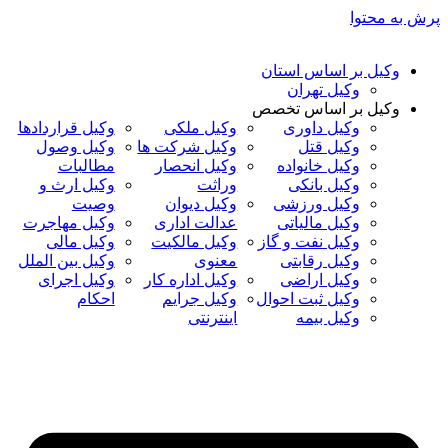
پرش به محتوا
وکیل بر اساس استان
وکیل تهران
وکیل بر اساس تخصص
وکیل داوری
وکیل ملکی
وکیل قراردادها
وکیل قتل
وکیل شرکت ها
وکیل وصول
وکیل خانواده
وکیل انحصار
مطالبات
وکیل بانکی
وراثت
وکیل ارث و
وکیل ورزشی
وکیل دیوان
وصیت
وکیل مالیاتی
عدالت اداری
وکیل مهاجرت
وکیل نفت و گاز
وکیل مالکیت
وکیل مالی
وکیل رقابتی
معنوی
وکیل بین الملل
وکیل اراضی
وکیل اداره کار
وکیل اجرای
وکیل ثبت احوال
وکیل جرایم
احکام
وکیل بیمه
اینترنتی