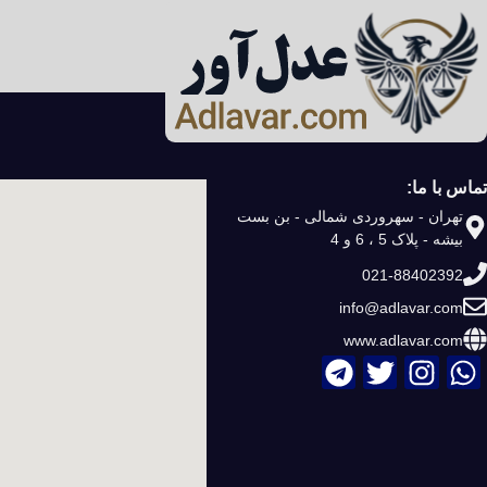
تماس با ما:
تهران - سهروردی شمالی - بن بست
بیشه - پلاک 5 ، 6 و 4
021-88402392
info@adlavar.com
www.adlavar.com