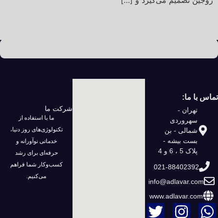
زوجین تصمیم می‌گیرد و […]
تماس با ما:
شرکت ما
تهران -
ما با استفاده از
سهروردی
تکنولوژی‌های روز دنیا،
شمالی - بن
بست بیشه -
خدماتی نوآورانه و
پلاک 5 ، 6 و 4
حرفه‌ای برای رشد
کسب‌وکار شما فراهم
021-88402392
می‌کنیم.
info@adlavar.com
www.adlavar.com