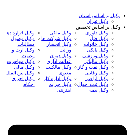
پرش
به
وکیل بر اساس استان
محتوا
وکیل تهران
وکیل بر اساس تخصص
وکیل داوری
وکیل ملکی
وکیل قراردادها
وکیل قتل
وکیل شرکت ها
وکیل وصول
وکیل خانواده
وکیل انحصار
مطالبات
وکیل بانکی
وراثت
وکیل ارث و
وکیل ورزشی
وکیل دیوان
وصیت
وکیل مالیاتی
عدالت اداری
وکیل مهاجرت
وکیل نفت و گاز
وکیل مالکیت
وکیل مالی
وکیل رقابتی
معنوی
وکیل بین الملل
وکیل اراضی
وکیل اداره کار
وکیل اجرای
وکیل ثبت احوال
وکیل جرایم
احکام
وکیل بیمه
اینترنتی