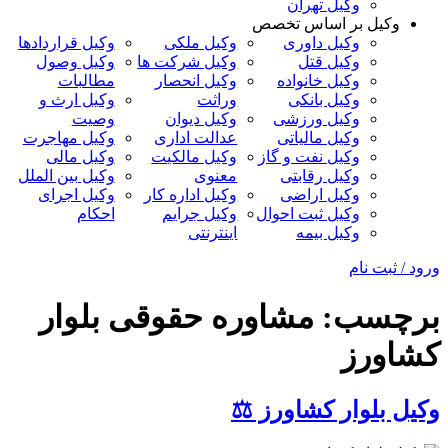
وکیل تهران
وکیل بر اساس تخصص
وکیل داوری
وکیل ملکی
وکیل قراردادها
وکیل قتل
وکیل شرکت ها
وکیل وصول
وکیل خانواده
وکیل انحصار
مطالبات
وکیل بانکی
وراثت
وکیل ارث و
وکیل ورزشی
وکیل دیوان
وصیت
وکیل مالیاتی
عدالت اداری
وکیل مهاجرت
وکیل نفت و گاز
وکیل مالکیت
وکیل مالی
وکیل رقابتی
معنوی
وکیل بین الملل
وکیل اراضی
وکیل اداره کار
وکیل اجرای
وکیل ثبت احوال
وکیل جرایم
احکام
وکیل بیمه
اینترنتی
ورود / ثبت نام
برچسب:
مشاوره حقوقی بلوار
کشاورز
وکیل بلوار کشاورز ⚖️