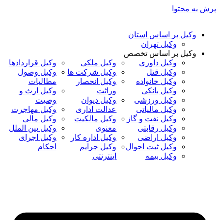
پرش به محتوا
وکیل بر اساس استان
وکیل تهران
وکیل بر اساس تخصص
وکیل داوری
وکیل ملکی
وکیل قراردادها
وکیل قتل
وکیل شرکت ها
وکیل وصول
وکیل خانواده
وکیل انحصار
مطالبات
وکیل بانکی
وراثت
وکیل ارث و
وکیل ورزشی
وکیل دیوان
وصیت
وکیل مالیاتی
عدالت اداری
وکیل مهاجرت
وکیل نفت و گاز
وکیل مالکیت
وکیل مالی
وکیل رقابتی
معنوی
وکیل بین الملل
وکیل اراضی
وکیل اداره کار
وکیل اجرای
وکیل ثبت احوال
وکیل جرایم
احکام
وکیل بیمه
اینترنتی