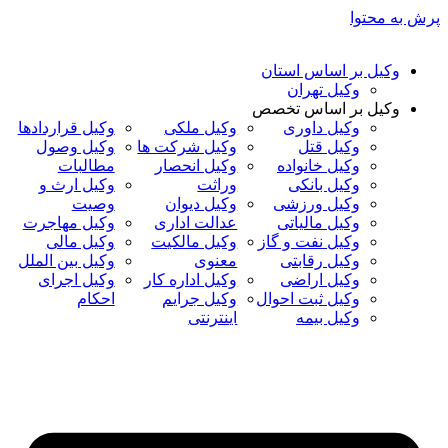
پرش به محتوا
وکیل بر اساس استان
وکیل تهران
وکیل بر اساس تخصص
وکیل داوری
وکیل ملکی
وکیل قراردادها
وکیل قتل
وکیل شرکت ها
وکیل وصول
وکیل خانواده
وکیل انحصار
مطالبات
وکیل بانکی
وراثت
وکیل ارث و
وکیل ورزشی
وکیل دیوان
وصیت
وکیل مالیاتی
عدالت اداری
وکیل مهاجرت
وکیل نفت و گاز
وکیل مالکیت
وکیل مالی
وکیل رقابتی
معنوی
وکیل بین الملل
وکیل اراضی
وکیل اداره کار
وکیل اجرای
وکیل ثبت احوال
وکیل جرایم
احکام
وکیل بیمه
اینترنتی