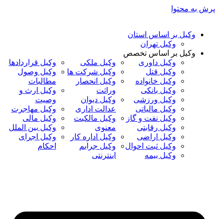
پرش به محتوا
وکیل بر اساس استان
وکیل تهران
وکیل بر اساس تخصص
وکیل داوری
وکیل ملکی
وکیل قراردادها
وکیل قتل
وکیل شرکت ها
وکیل وصول
وکیل خانواده
وکیل انحصار
مطالبات
وکیل بانکی
وراثت
وکیل ارث و
وکیل ورزشی
وکیل دیوان
وصیت
وکیل مالیاتی
عدالت اداری
وکیل مهاجرت
وکیل نفت و گاز
وکیل مالکیت
وکیل مالی
وکیل رقابتی
معنوی
وکیل بین الملل
وکیل اراضی
وکیل اداره کار
وکیل اجرای
وکیل ثبت احوال
وکیل جرایم
احکام
وکیل بیمه
اینترنتی