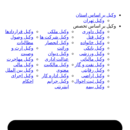
پرش
به
وکیل بر اساس استان
محتوا
وکیل تهران
وکیل بر اساس تخصص
وکیل داوری
وکیل ملکی
وکیل قراردادها
وکیل قتل
وکیل شرکت ها
وکیل وصول
وکیل خانواده
وکیل انحصار
مطالبات
وکیل بانکی
وراثت
وکیل ارث و
وکیل ورزشی
وکیل دیوان
وصیت
وکیل مالیاتی
عدالت اداری
وکیل مهاجرت
وکیل نفت و گاز
وکیل مالکیت
وکیل مالی
وکیل رقابتی
معنوی
وکیل بین الملل
وکیل اراضی
وکیل اداره کار
وکیل اجرای
وکیل ثبت احوال
وکیل جرایم
احکام
وکیل بیمه
اینترنتی