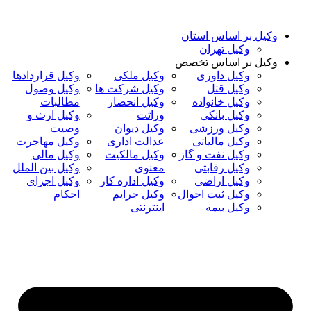
پرش
به
وکیل بر اساس استان
محتوا
وکیل تهران
وکیل بر اساس تخصص
وکیل داوری
وکیل ملکی
وکیل قراردادها
وکیل قتل
وکیل شرکت ها
وکیل وصول
وکیل خانواده
وکیل انحصار
مطالبات
وکیل بانکی
وراثت
وکیل ارث و
وکیل ورزشی
وکیل دیوان
وصیت
وکیل مالیاتی
عدالت اداری
وکیل مهاجرت
وکیل نفت و گاز
وکیل مالکیت
وکیل مالی
وکیل رقابتی
معنوی
وکیل بین الملل
وکیل اراضی
وکیل اداره کار
وکیل اجرای
وکیل ثبت احوال
وکیل جرایم
احکام
وکیل بیمه
اینترنتی