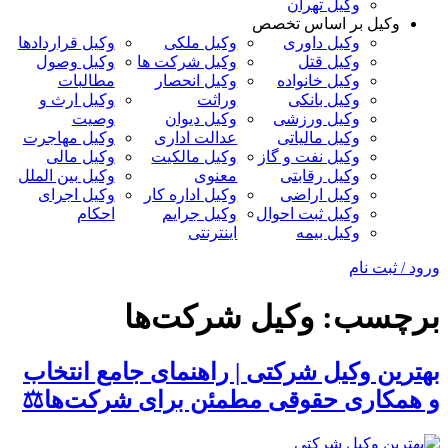
وکیل تهران
وکیل بر اساس تخصص
وکیل داوری
وکیل ملکی
وکیل قراردادها
وکیل قتل
وکیل شرکت ها
وکیل وصول
وکیل خانواده
وکیل انحصار
مطالبات
وکیل بانکی
وراثت
وکیل ارث و
وکیل ورزشی
وکیل دیوان
وصیت
وکیل مالیاتی
عدالت اداری
وکیل مهاجرت
وکیل نفت و گاز
وکیل مالکیت
وکیل مالی
وکیل رقابتی
معنوی
وکیل بین الملل
وکیل اراضی
وکیل اداره کار
وکیل اجرای
وکیل ثبت احوال
وکیل جرایم
احکام
وکیل بیمه
اینترنتی
ورود / ثبت نام
برچسب:
وکیل شرکت‌ها
بهترین وکیل شرکتی | راهنمای جامع انتخاب
و همکاری حقوقی مطمئن برای شرکت‌ها⚖️