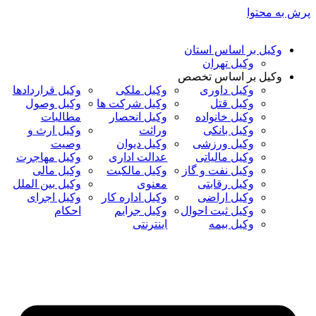
پرش به محتوا
وکیل بر اساس استان
وکیل تهران
وکیل بر اساس تخصص
وکیل داوری
وکیل ملکی
وکیل قراردادها
وکیل قتل
وکیل شرکت ها
وکیل وصول
وکیل خانواده
وکیل انحصار
مطالبات
وکیل بانکی
وراثت
وکیل ارث و
وکیل ورزشی
وکیل دیوان
وصیت
وکیل مالیاتی
عدالت اداری
وکیل مهاجرت
وکیل نفت و گاز
وکیل مالکیت
وکیل مالی
وکیل رقابتی
معنوی
وکیل بین الملل
وکیل اراضی
وکیل اداره کار
وکیل اجرای
وکیل ثبت احوال
وکیل جرایم
احکام
وکیل بیمه
اینترنتی