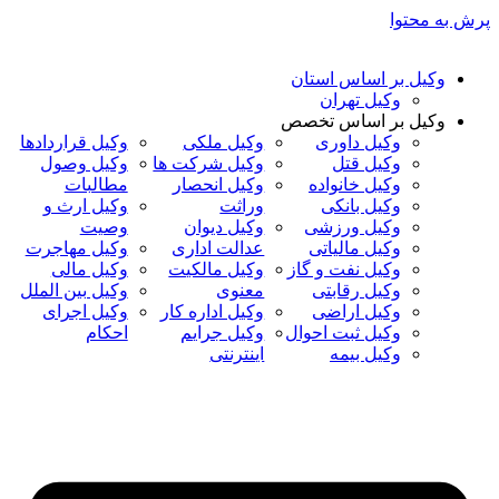
پرش به محتوا
وکیل بر اساس استان
وکیل تهران
وکیل بر اساس تخصص
وکیل داوری
وکیل ملکی
وکیل قراردادها
وکیل قتل
وکیل شرکت ها
وکیل وصول
وکیل خانواده
وکیل انحصار
مطالبات
وکیل بانکی
وراثت
وکیل ارث و
وکیل ورزشی
وکیل دیوان
وصیت
وکیل مالیاتی
عدالت اداری
وکیل مهاجرت
وکیل نفت و گاز
وکیل مالکیت
وکیل مالی
وکیل رقابتی
معنوی
وکیل بین الملل
وکیل اراضی
وکیل اداره کار
وکیل اجرای
وکیل ثبت احوال
وکیل جرایم
احکام
وکیل بیمه
اینترنتی